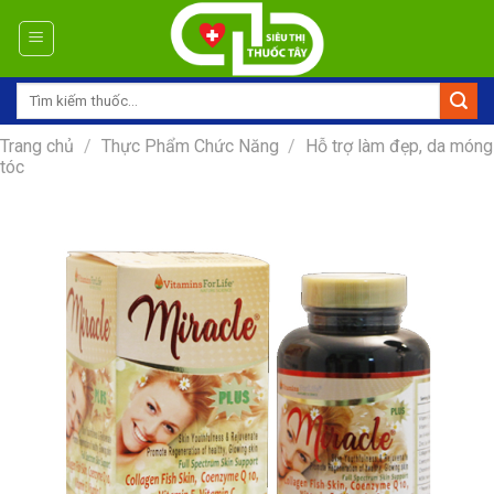
Skip
to
content
Tìm
kiếm:
Trang chủ
/
Thực Phẩm Chức Năng
/
Hỗ trợ làm đẹp, da móng
tóc