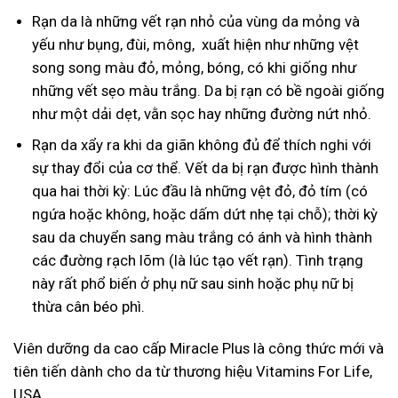
Rạn da là những vết rạn nhỏ của vùng da mỏng và
yếu như bụng, đùi, mông, xuất hiện như những vệt
song song màu đỏ, mỏng, bóng, có khi giống như
những vết sẹo màu trắng. Da bị rạn có bề ngoài giống
như một dải dẹt, vằn sọc hay những đường nứt nhỏ.
Rạn da xẩy ra khi da giãn không đủ để thích nghi với
sự thay đổi của cơ thể. Vết da bị rạn được hình thành
qua hai thời kỳ: Lúc đầu là những vệt đỏ, đỏ tím (có
ngứa hoặc không, hoặc dấm dứt nhẹ tại chỗ); thời kỳ
sau da chuyển sang màu trắng có ánh và hình thành
các đường rạch lõm (là lúc tạo vết rạn). Tình trạng
này rất phổ biến ở phụ nữ sau sinh hoặc phụ nữ bị
thừa cân béo phì.
Viên dưỡng da cao cấp Miracle Plus là công thức mới và
tiên tiến dành cho da từ thương hiệu Vitamins For Life,
USA.