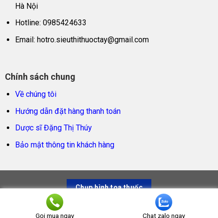
Hà Nội
Hotline: 0985424633
Email:
hotro.sieuthithuoctay@gmail.com
Chính sách chung
Về chúng tôi
Hướng dẫn đặt hàng thanh toán
Dược sĩ Đặng Thị Thúy
Bảo mật thông tin khách hàng
Chụp hình toa thuốc
Siêu thị thuốc tây – Trao sản phẩm thật, trọn niềm tin
Gọi mua ngay
Chat zalo ngay