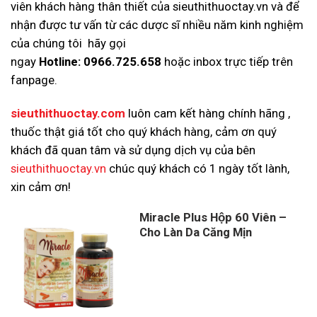
viên khách hàng thân thiết của sieuthithuoctay.vn và để
nhận được tư vấn từ các dược sĩ nhiều năm kinh nghiệm
của chúng tôi hãy gọi
ngay
Hotline:
0966.725.658
hoặc inbox trực tiếp trên
fanpage.
sieuthithuoctay.com
luôn cam kết hàng chính hãng ,
thuốc thật giá tốt cho quý khách hàng, cảm ơn quý
khách đã quan tâm và sử dụng dịch vụ của bên
sieuthithuoctay.vn
chúc quý khách có 1 ngày tốt lành,
xin cảm ơn!
Miracle Plus Hộp 60 Viên –
Cho Làn Da Căng Mịn
Giá
Giá
gốc
hiện
là:
tại
800,000 ₫.
là:
625,000 ₫.