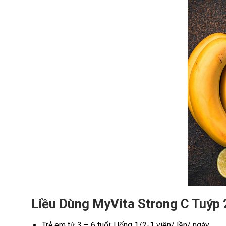
Liều Dùng MyVita Strong C Tuýp 
Trẻ em từ 3 – 6 tuổi: Uống 1/2-1 viên/ lần/ ngày.