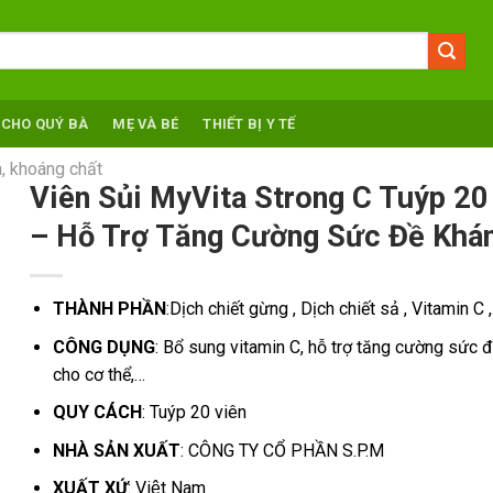
 CHO QUÝ BÀ
MẸ VÀ BÉ
THIẾT BỊ Y TẾ
, khoáng chất
Viên Sủi MyVita Strong C Tuýp 20
– Hỗ Trợ Tăng Cường Sức Đề Khá
THÀNH PHẦN
:Dịch chiết gừng , Dịch chiết sả , Vitamin C 
CÔNG DỤNG
: Bổ sung vitamin C, hỗ trợ tăng cường sức 
cho cơ thể,…
QUY CÁCH
: Tuýp 20 viên
NHÀ SẢN XUẤT
: CÔNG TY CỔ PHẦN S.P.M
XUẤT XỨ
: Việt Nam