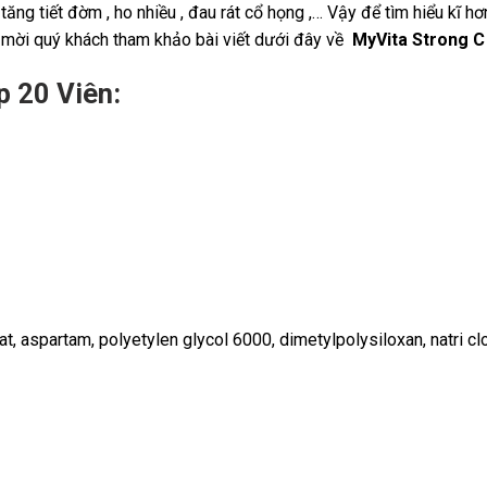
̣n tăng tiết đờm , ho nhiều , đau rát cổ họng ,… Vậy để tìm hiểu
hì mời quý khách tham khảo bài viết dưới đây về
MyVita Strong C
p 20 Viên:
onat, aspartam, polyetylen glycol 6000, dimetylpolysiloxan, natri cl