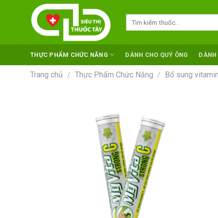
Skip
to
Tìm
kiếm:
content
THỰC PHẨM CHỨC NĂNG
DÀNH CHO QUÝ ÔNG
DÀNH
Trang chủ
/
Thực Phẩm Chức Năng
/
Bổ sung vitamin