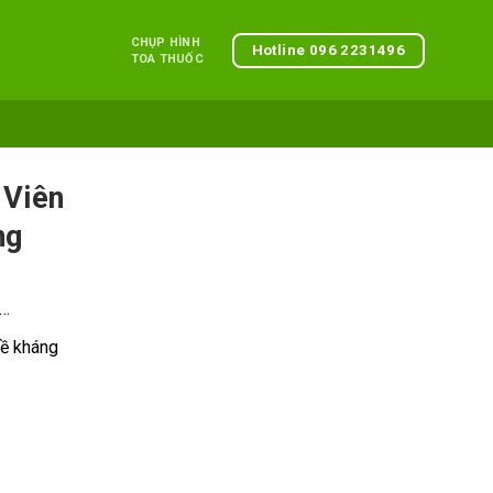
CHỤP HÌNH
Hotline 096 2231496
TOA THUỐC
 Viên
ng
,…
đề kháng