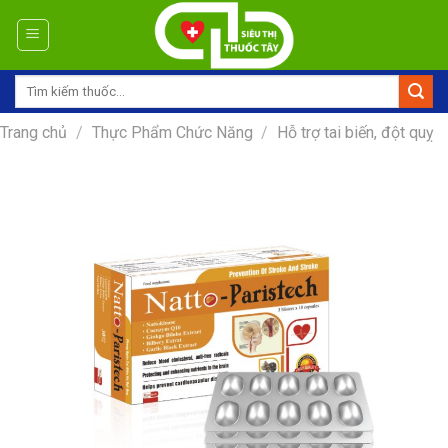
Skip
to
content
Tìm
kiếm:
Trang chủ
/
Thực Phẩm Chức Năng
/
Hỗ trợ tai biến, đột quỵ