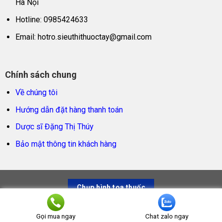
Hà Nội
Hotline: 0985424633
Email:
hotro.sieuthithuoctay@gmail.com
Chính sách chung
Về chúng tôi
Hướng dẫn đặt hàng thanh toán
Dược sĩ Đặng Thị Thúy
Bảo mật thông tin khách hàng
Chụp hình toa thuốc
Siêu thị thuốc tây – Trao sản phẩm thật, trọn niềm tin
Gọi mua ngay
Chat zalo ngay