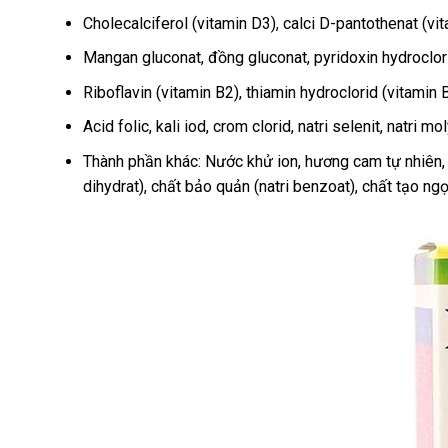
Cholecalciferol (vitamin D3), calci D-pantothenat (vita
Mangan gluconat, đồng gluconat, pyridoxin hydroclor
Riboflavin (vitamin B2), thiamin hydroclorid (vitamin
Acid folic, kali iod, crom clorid, natri selenit, natri
Thành phần khác: Nước khử ion, hương cam tự nhiên, bet
dihydrat), chất bảo quản (natri benzoat), chất tạo ngọ