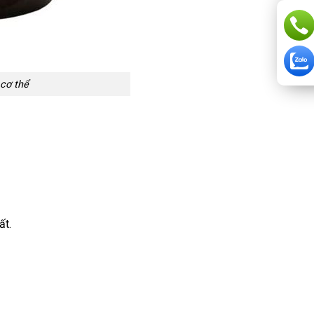
cơ thể
ất.