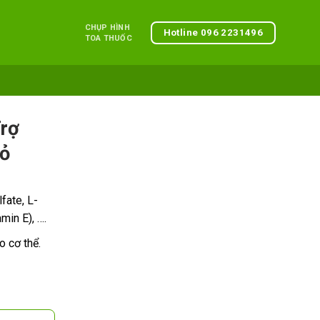
CHỤP HÌNH
Hotline 096 2231496
TOA THUỐC
rợ
ỏ
fate, L-
min E), ….
 cơ thể.