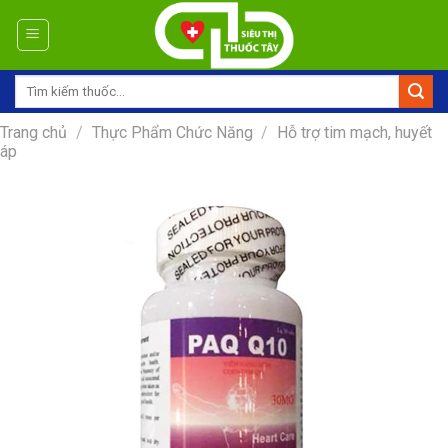
Skip
to
content
Tìm
kiếm:
Trang chủ
/
Thực Phẩm Chức Năng
/
Hỗ trợ tim mạch, huyết
áp