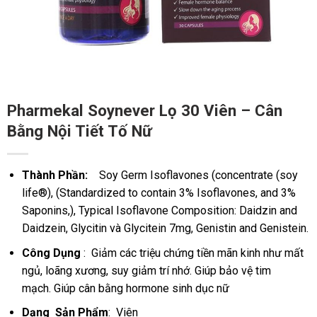
Pharmekal Soynever Lọ 30 Viên – Cân
Bằng Nội Tiết Tố Nữ
Thành Phần:
Soy Germ Isoflavones (concentrate (soy
life®), (Standardized to contain 3% Isoflavones, and 3%
Saponins,), Typical Isoflavone Composition: Daidzin and
Daidzein, Glycitin và Glycitein 7mg, Genistin and Genistein.
Công Dụng
:
Giảm các triệu chứng tiền mãn kinh như mất
ngủ, loãng xương, suy giảm trí nhớ.
Giúp bảo vệ tim
mạch.
Giúp cân bằng hormone sinh dục nữ
Dạng Sản Phẩm
: Viên