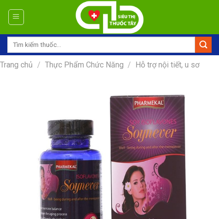
Skip
to
content
Tìm
kiếm:
Trang chủ
/
Thực Phẩm Chức Năng
/
Hỗ trợ nội tiết, u sơ