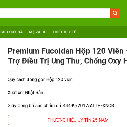
 CHO QUÝ BÀ
MẸ VÀ BÉ
THIẾT BỊ Y TẾ
Premium Fucoidan Hộp 120 Viên 
Trợ Điều Trị Ung Thư, Chống Oxy 
Quy cách đóng gói: Hộp 120 viên
Xuất xứ: Nhật Bản
Giấy Công bố sản phẩm số: 44499/2017/ATTP-XNCB
THƯƠNG HIỆU UY TÍN 25 NĂM