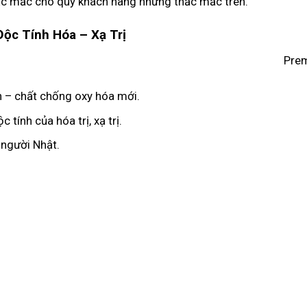
thắc mắc cho quý khách hàng những thắc mắc trên.
ộc Tính Hóa – Xạ Trị
Prem
 – chất chống oxy hóa mới.
tính của hóa trị, xạ trị.
 người Nhật.