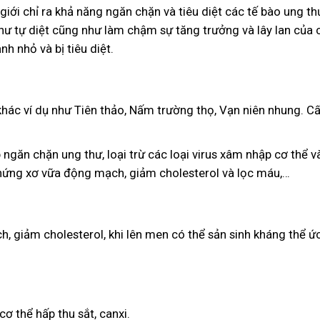
giới chỉ ra khả năng ngăn chặn và tiêu diệt các tế bào ung t
hư tự diệt cũng như làm chậm sự tăng trưởng và lây lan của 
h nhỏ và bị tiêu diệt.
hác ví dụ như Tiên thảo, Nấm trường thọ, Vạn niên nhung. Cấu
 ngăn chặn ung thư, loại trừ các loại virus xâm nhập cơ thể
 chứng xơ vữa động mạch, giảm cholesterol và lọc máu,…
, giảm cholesterol, khi lên men có thể sản sinh kháng thể ức
ơ thể hấp thu sắt, canxi.