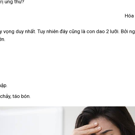
trị ung thư?
Hóa 
 hy vọng duy nhất. Tuy nhiên đây cũng là con dao 2 lưỡi. Bởi n
ớn.
hập.
chảy, táo bón.