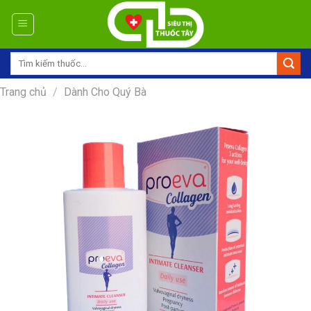
Skip
to
content
Tìm
kiếm:
Trang chủ
/
Dành Cho Quý Bà