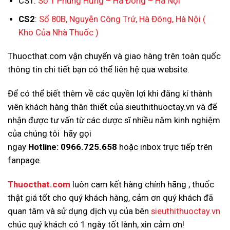
CS1:
Số 1 Phùng Hưng – Hà Đông – Hà Nội
CS2
:
Số 80B, Nguyễn Công Trứ, Hà Đông, Hà Nội
(
Kho Của Nhà Thuốc )
Thuocthat.com vận chuyển và giao hàng trên toàn quốc
thông tin chi tiết bạn có thể liên hệ qua website.
Để có thể biết thêm về các quyền lợi khi đăng kí thành
viên khách hàng thân thiết của sieuthithuoctay.vn và để
nhận được tư vấn từ các dược sĩ nhiều năm kinh nghiệm
của chúng tôi hãy gọi
ngay
Hotline:
0966.725.658
hoặc inbox trực tiếp trên
fanpage.
Thuocthat.com
luôn cam kết hàng chính hãng , thuốc
thật giá tốt cho quý khách hàng, cảm ơn quý khách đã
quan tâm và sử dụng dịch vụ của bên
sieuthithuoctay.vn
chúc quý khách có 1 ngày tốt lành, xin cảm ơn!