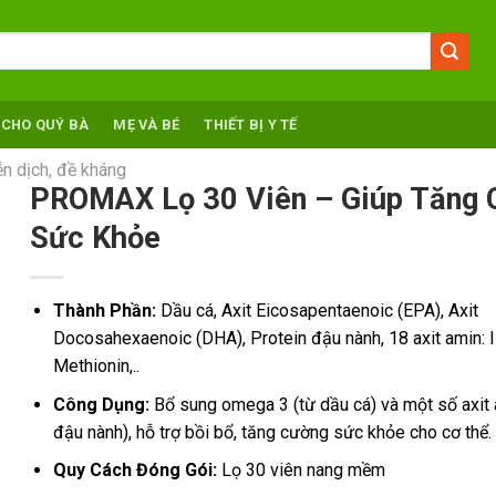
 CHO QUÝ BÀ
MẸ VÀ BÉ
THIẾT BỊ Y TẾ
n dịch, đề kháng
PROMAX Lọ 30 Viên – Giúp Tăng
Sức Khỏe
Thành Phần:
Dầu cá, Axit Eicosapentaenoic (EPA), Axit
Docosahexaenoic (DHA), Protein đậu nành, 18 axit amin: I
Methionin,..
Công Dụng:
Bổ sung omega 3 (từ dầu cá) và một số axit 
đậu nành), hỗ trợ bồi bổ, tăng cường sức khỏe cho cơ thể.
Quy Cách Đóng Gói:
Lọ 30 viên nang mềm