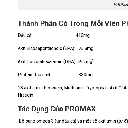
PROMAX
Thành Phần Có Trong Mỗi Viên
Dầu cá: 410mg
Axit Eicosapentaenoic (EPA): 73.8mg
Axit Docosahexaenoic (DHA): 49.2mg)
Protein đậu nành: 330mg
18 axit amin: Isoleucin, Methionin, Tryptophan, Axit Glutam
Histidin
Tác Dụng Của PROMAX
Bổ sung omega 3 (từ dầu cá) và một số axit amin (từ đậ