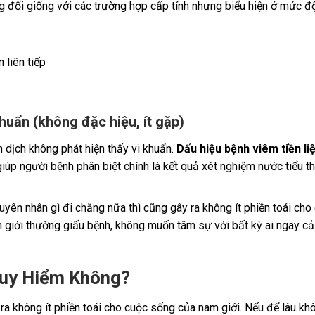
 đối giống với các trường hợp cấp tính nhưng biểu hiện ở mức đ
n liên tiếp
khuẩn (không đặc hiệu, ít gặp)
h dịch không phát hiện thấy vi khuẩn.
Dấu hiệu bệnh viêm tiền li
giúp người bệnh phân biệt chính là kết quả xét nghiệm nước tiểu t
nguyên nhân gì đi chăng nữa thì cũng gây ra không ít phiền toái c
am giới thường giấu bệnh, không muốn tâm sự với bất kỳ ai ngay cả
guy Hiểm Không?
 ra không ít phiền toái cho cuộc sống của nam giới. Nếu để lâu kh