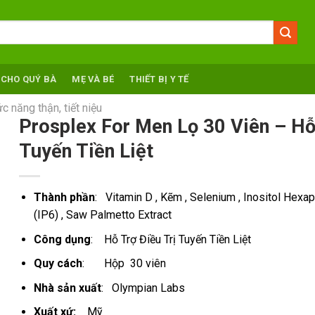
 CHO QUÝ BÀ
MẸ VÀ BÉ
THIẾT BỊ Y TẾ
 năng thận, tiết niệu
Prosplex For Men Lọ 30 Viên – Hỗ
Tuyến Tiền Liệt
Thành phần
: Vitamin D , Kẽm , Selenium , Inositol Hex
(IP6) , Saw Palmetto Extract
Công dụng
: Hỗ Trợ Điều Trị Tuyến Tiền Liệt
Quy cách
: Hộp 30 viên
Nhà sản xuất
: Olympian Labs
Xuất xứ:
Mỹ