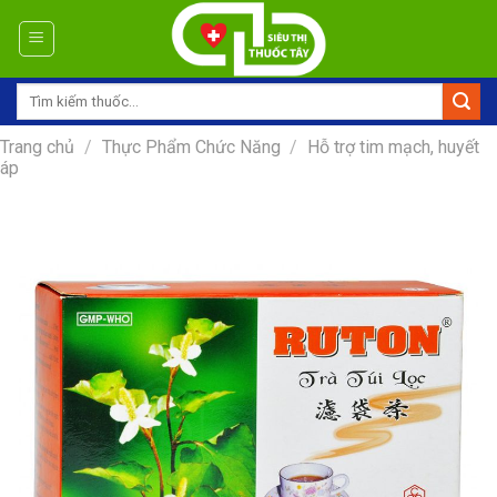
Skip
to
content
Tìm
kiếm:
Trang chủ
/
Thực Phẩm Chức Năng
/
Hỗ trợ tim mạch, huyết
áp