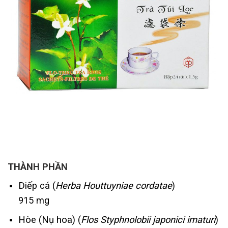
THÀNH PHẦN
Diếp cá (
Herba Houttuyniae cordatae
)
915 mg
Hòe (Nụ hoa) (
Flos Styphnolobii japonici imaturi
)