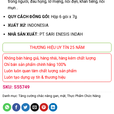
trong người, đau họng, lở miệng, nổi đẹn, khan tiếng, nổi
mụn…
QUY CÁCH ĐÓNG GÓI:
Hộp 6 gói x 7g.
XUẤT XỨ:
INDONESIA.
NHÀ SẢN XUẤT:
PT. SARI ENESIS INDAH
THƯƠNG HIỆU UY TÍN 25 NĂM
Không bán hàng giả, hàng nhái, hàng kém chất lượng
Chỉ bán sản phẩm chính hãng 100%
Luôn luôn quan tâm chất lượng sản phẩm
Luôn tạo dựng uy tín & thương hiệu
SKU:
S55749
Danh mục:
Tăng cường chắc năng gan, mật
,
Thực Phẩm Chức Năng