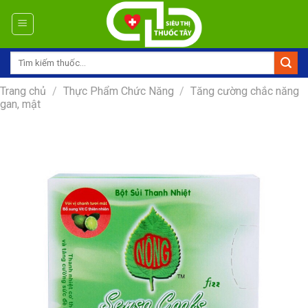
Skip
to
content
Tìm
kiếm:
Trang chủ
/
Thực Phẩm Chức Năng
/
Tăng cường chắc năng
gan, mật