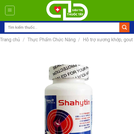
Skip
to
content
Tìm
kiếm:
Trang chủ
/
Thực Phẩm Chức Năng
/
Hỗ trợ xương khớp, gout