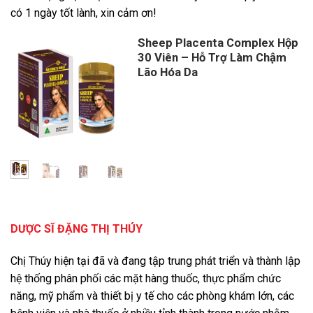
có 1 ngày tốt lành, xin cảm ơn!
Sheep Placenta Complex Hộp
30 Viên – Hỗ Trợ Làm Chậm
Lão Hóa Da
Giá
Giá
gốc
hiện
là:
tại
450,000 ₫.
là:
420,000 ₫.
DƯỢC SĨ ĐẶNG THỊ THÚY
Chị Thúy hiện tại đã và đang tập trung phát triển và thành lập
hệ thống phân phối các mặt hàng thuốc, thực phẩm chức
năng, mỹ phẩm và thiết bị y tế cho các phòng khám lớn, các