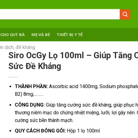
 CHO QUÝ BÀ
MẸ VÀ BÉ
THIẾT BỊ Y TẾ
n dịch, đề kháng
Siro OcGy Lọ 100ml – Giúp Tăng 
Sức Đề Kháng
THÀNH PHẦN:
Ascorbic acid 1400mg; Sodium phosphate
B2) 8mg;………
CÔNG DỤNG:
Giúp tăng cường sức đề kháng, giúp phục h
thương niêm mạc do chứng nhiệt miệng, lưỡi, lợi gây nên. 
cường sức bền thành mạch.
QUY CÁCH ĐÓNG GÓI:
Hộp 1 lọ 100ml