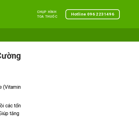
CHỤP HÌNH
Hotline 096 2231496
TOA THUỐC
Cường
 (Vitamin
ồi các tổn
Giúp tăng