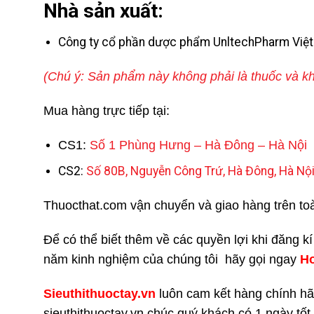
Nhà sản xuất:
Công ty cổ phần dược phẩm UnltechPharm Việ
(Chú ý: Sản phẩm này không phải là thuốc và kh
Mua hàng trực tiếp tại:
CS1:
Số 1 Phùng Hưng – Hà Đông – Hà Nội
CS2:
Số 80B, Nguyễn Công Trứ, Hà Đông, Hà Nộ
Thuocthat.com vận chuyển và giao hàng trên toàn 
Để có thể biết thêm về các quyền lợi khi đăng k
năm kinh nghiệm của chúng tôi hãy gọi ngay
H
Sieuthithuoctay.vn
luôn cam kết hàng chính hã
sieuthithuoctay.vn chúc quý khách có 1 ngày tốt