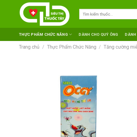
Skip
to
Tìm
kiếm:
content
THỰC PHẨM CHỨC NĂNG
DÀNH CHO QUÝ ÔNG
DÀNH
Trang chủ
/
Thực Phẩm Chức Năng
/
Tăng cường miễ