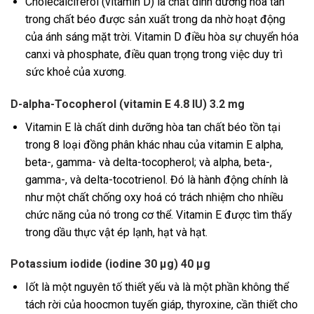
Cholecalciferol (vitamin D) là chất dinh dưỡng hòa tan
trong chất béo được sản xuất trong da nhờ hoạt động
của ánh sáng mặt trời. Vitamin D điều hòa sự chuyển hóa
canxi và phosphate, điều quan trọng trong việc duy trì
sức khoẻ của xương.
D-alpha-Tocopherol (vitamin E 4.8 IU) 3.2 mg
Vitamin E là chất dinh dưỡng hòa tan chất béo tồn tại
trong 8 loại đồng phân khác nhau của vitamin E alpha,
beta-, gamma- và delta-tocopherol; và alpha, beta-,
gamma-, và delta-tocotrienol. Đó là hành động chính là
như một chất chống oxy hoá có trách nhiệm cho nhiều
chức năng của nó trong cơ thể. Vitamin E được tìm thấy
trong dầu thực vật ép lạnh, hạt và hạt.
Potassium iodide (iodine 30 μg) 40 μg
Iốt là một nguyên tố thiết yếu và là một phần không thể
tách rời của hoocmon tuyến giáp, thyroxine, cần thiết cho