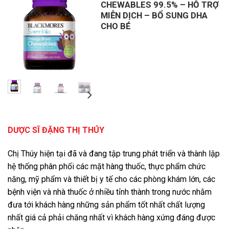
CHEWABLES 99.5% – HỖ TRỢ
MIỄN DỊCH – BỔ SUNG DHA
CHO BÉ
Giá
Giá
gốc
hiện
là:
tại
624,000 ₫.
là:
446,000 ₫.
DƯỢC SĨ ĐẶNG THỊ THÚY
Chị Thúy hiện tại đã và đang tập trung phát triển và thành lập
hệ thống phân phối các mặt hàng thuốc, thực phẩm chức
năng, mỹ phẩm và thiết bị y tế cho các phòng khám lớn, các
bệnh viện và nhà thuốc ở nhiều tỉnh thành trong nước nhằm
đưa tới khách hàng những sản phẩm tốt nhất chất lượng
nhất giá cả phải chăng nhất vì khách hàng xứng đáng được