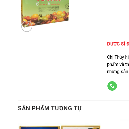
DƯỢC SĨ 
Chị Thúy h
phẩm và th
những sản 
SẢN PHẨM TƯƠNG TỰ