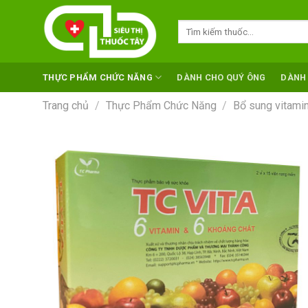
Skip
to
Tìm
kiếm:
content
THỰC PHẨM CHỨC NĂNG
DÀNH CHO QUÝ ÔNG
DÀNH
Trang chủ
/
Thực Phẩm Chức Năng
/
Bổ sung vitamin