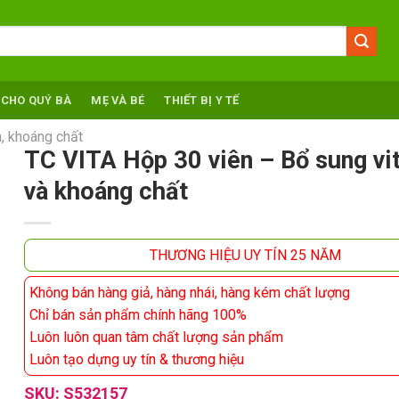
 CHO QUÝ BÀ
MẸ VÀ BÉ
THIẾT BỊ Y TẾ
, khoáng chất
TC VITA Hộp 30 viên – Bổ sung vi
và khoáng chất
THƯƠNG HIỆU UY TÍN 25 NĂM
Không bán hàng giả, hàng nhái, hàng kém chất lượng
Chỉ bán sản phẩm chính hãng 100%
Luôn luôn quan tâm chất lượng sản phẩm
Luôn tạo dựng uy tín & thương hiệu
SKU:
S532157