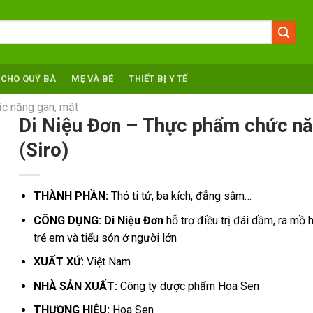
 CHO QUÝ BÀ
MẸ VÀ BÉ
THIẾT BỊ Y TẾ
c năng gan, mật
Di Niệu Đơn – Thực phẩm chức n
(Siro)
THÀNH PHẦN:
Thỏ ti tử, ba kích, đẳng sâm…
CÔNG DỤNG: Di Niệu Đơn
hỗ trợ điều trị đái dầm, ra mồ 
trẻ em và tiểu són ở người lớn
XUẤT XỨ:
Việt Nam
NHÀ SẢN XUẤT:
Công ty dược phẩm Hoa Sen
THƯƠNG HIỆU:
Hoa Sen