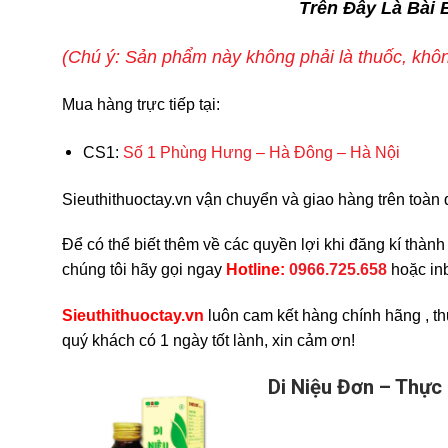
Trên Đây Là Bài 
(Chú ý: Sản phẩm này không phải là thuốc, khôn
Mua hàng trực tiếp tại:
CS1:
Số 1 Phùng Hưng – Hà Đông – Hà Nội
Sieuthithuoctay.vn vận chuyển và giao hàng trên toàn qu
Để có thể biết thêm về các quyền lợi khi đăng kí thàn
chúng tôi hãy gọi ngay
H
otline:
0966.725.658
hoặc inb
Sieuthithuoctay.vn
luôn cam kết hàng chính hãng , th
quý khách có 1 ngày tốt lành, xin cảm ơn!
Di Niệu Đơn – Thực