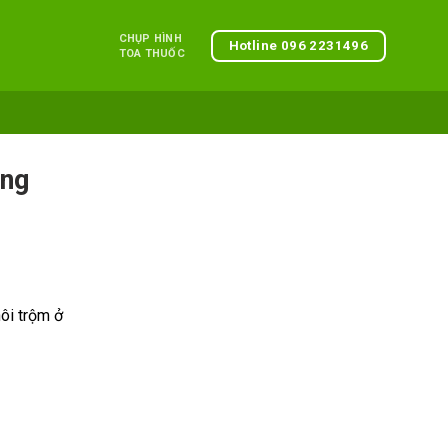
CHỤP HÌNH
Hotline 096 2231496
TOA THUỐC
ăng
hôi trộm ở