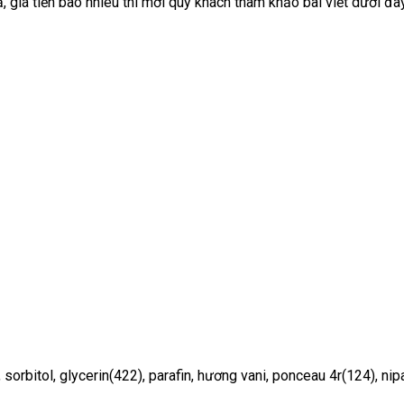
 giá tiền bao nhiêu thì mời quý khách tham khảo bài viết dưới đây
, sorbitol, glycerin(422), parafin, hương vani, ponceau 4r(124), nip