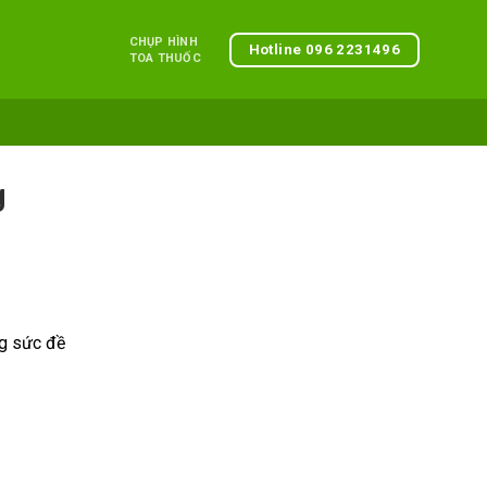
CHỤP HÌNH
Hotline 096 2231496
TOA THUỐC
g
g sức đề