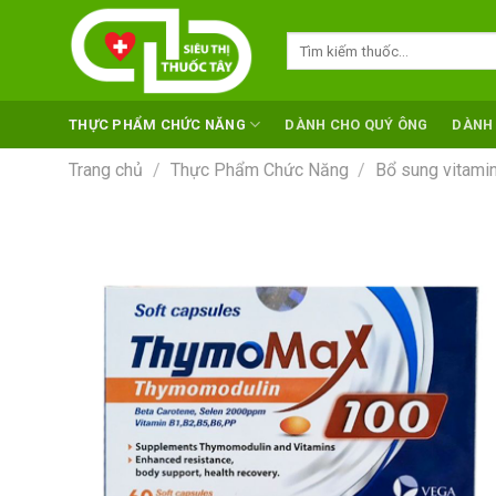
Skip
to
Tìm
kiếm:
content
THỰC PHẨM CHỨC NĂNG
DÀNH CHO QUÝ ÔNG
DÀNH
Trang chủ
/
Thực Phẩm Chức Năng
/
Bổ sung vitamin