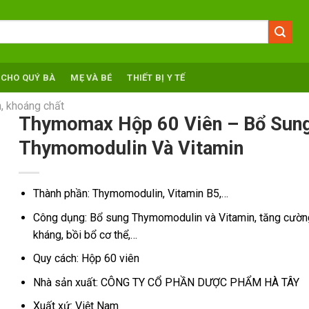
 CHO QUÝ BÀ
MẸ VÀ BÉ
THIẾT BỊ Y TẾ
, khoáng chất
Thymomax Hộp 60 Viên – Bổ Sun
Thymomodulin Và Vitamin
Thành phần: Thymomodulin, Vitamin B5,…
Công dụng: Bổ sung Thymomodulin và Vitamin, tăng cườn
kháng, bồi bổ cơ thể,…
Quy cách: Hộp 60 viên
Nhà sản xuất: CÔNG TY CỔ PHẦN DƯỢC PHẨM HÀ TÂY
Xuất xứ: Việt Nam