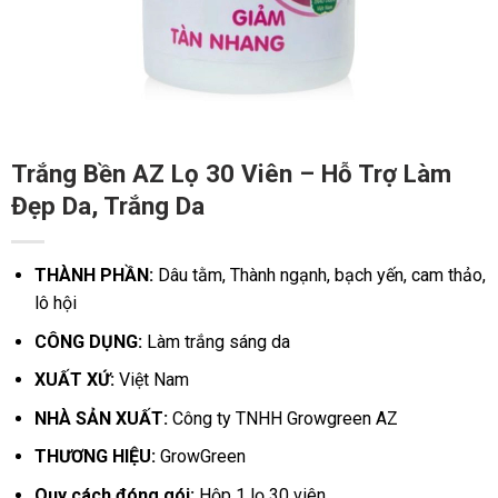
Trắng Bền AZ Lọ 30 Viên – Hỗ Trợ Làm
Đẹp Da, Trắng Da
THÀNH PHẦN:
Dâu tằm,
Thành ngạnh, bạch yến, cam thảo,
lô hội
CÔNG DỤNG:
Làm trắng sáng da
XUẤT XỨ:
Việt Nam
NHÀ SẢN XUẤT:
Công ty TNHH Growgreen AZ
THƯƠNG HIỆU:
GrowGreen
Quy cách đóng gói:
Hộp 1 lọ 30 viên