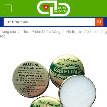
Skip
to
content
Tìm
kiếm:
Trang chủ
/
Thực Phẩm Chức Năng
/
Hỗ trợ làm đẹp, da móng
tóc