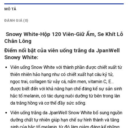
MÔ TẢ
ĐÁNH GIÁ (0)
Snowy White-Hộp 120 Viên-Giữ Ẩm, Se Khít Lỗ
Chân Lông
Điểm nổi bật của viên uống trắng da JpanWell
Snowy White:
Viên uống Snow White với thành phần được chiết xuất từ
thiên nhiên hảo hạng như có chiết xuất hạt câu kỷ tử,
ngọc trai, collagen từ vảy cá, nấm men, vitamin C, E…
được biết đến với khả năng hạn chế đáng kể sự sản sinh
hắc tố melanin, có tác dụng nuôi dưỡng từ bên trong làn
da trắng hồng và cơ thể đầy sức sống.
Viên uống trắng da JpanWell Snow White bổ sung nguồn
dưỡng chất tự nhiên giúp hạn chế sự hình thành và tăng
sinh của hắc tố melanin, từ đó làm giảm đáng kể những