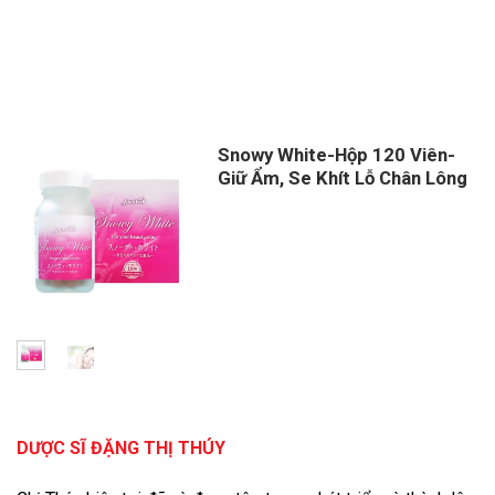
Snowy White-Hộp 120 Viên-
Giữ Ẩm, Se Khít Lỗ Chân Lông
Giá
Giá
gốc
hiện
là:
tại
1,300,000 ₫.
là:
1,170,000 ₫.
DƯỢC SĨ ĐẶNG THỊ THÚY