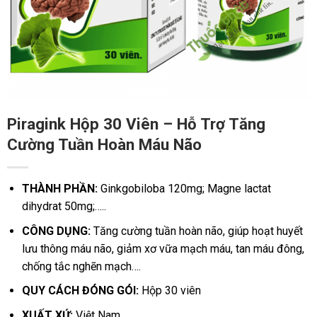
Piragink Hộp 30 Viên – Hỗ Trợ Tăng
Cường Tuần Hoàn Máu Não
THÀNH PHẦN:
Ginkgobiloba 120mg; Magne lactat
dihydrat 50mg;…..
CÔNG DỤNG:
Tăng cường tuần hoàn não, giúp hoạt huyết
lưu thông máu não, giảm xơ vữa mạch máu, tan máu đông,
chống tắc nghẽn mạch….
QUY CÁCH ĐÓNG GÓI:
Hộp 30 viên
XUẤT XỨ:
Việt Nam