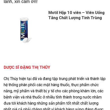
lành, xin cảm ơn!
Motil Hộp 10 viên – Viên Uống
Tăng Chất Lượng Tinh Trùng
Giá
Giá
gốc
hiện
là:
tại
600,000 ₫.
là:
530,000 ₫.
DƯỢC SĨ ĐẶNG THỊ THÚY
Chị Thúy hiện tại đã và đang tập trung phát triển và thành lập
hệ thống phân phối các mặt hàng thuốc, thực phẩm chức
năng, mỹ phẩm và thiết bị y tế cho các phòng khám lớn, các
bệnh viện và nhà thuốc ở nhiều tỉnh thành trong nước nhằm
đưa tới khách hàng những sản phẩm tốt nhất chất lượng
nhất giá cả phải chăng nhất vì khách hàng xứng đáng được