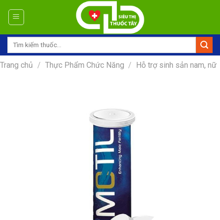
Skip
to
content
Tìm
kiếm:
Trang chủ
/
Thực Phẩm Chức Năng
/
Hỗ trợ sinh sản nam, nữ