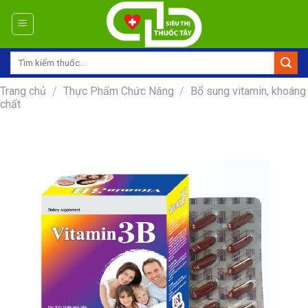
Skip
to
content
Tìm
kiếm:
Trang chủ
/
Thực Phẩm Chức Năng
/
Bổ sung vitamin, khoáng
chất