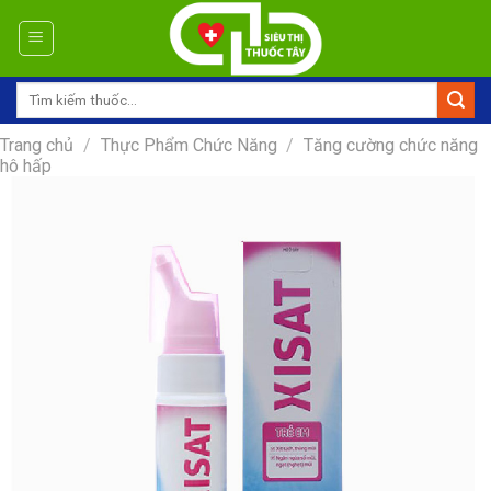
Skip
to
content
Tìm
kiếm:
Trang chủ
/
Thực Phẩm Chức Năng
/
Tăng cường chức năng
hô hấp