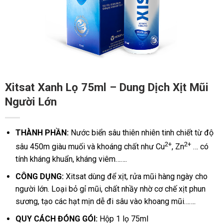
Xitsat Xanh Lọ 75ml – Dung Dịch Xịt Mũi
Người Lớn
THÀNH PHẦN:
Nước biển sâu thiên nhiên tinh chiết từ độ
2+
2+
sâu 450m giàu muối và khoáng chất như Cu
, Zn
… có
tính kháng khuẩn, kháng viêm…….
CÔNG DỤNG:
Xitsat dùng để xịt, rửa mũi hàng ngày cho
người lớn.
Loại bỏ gỉ mũi, chất nhầy nhờ cơ chế xịt phun
sương, tạo các hạt mịn dễ đi sâu vào khoang mũi…….
QUY CÁCH ĐÓNG GÓI:
Hộp 1 lọ 75ml