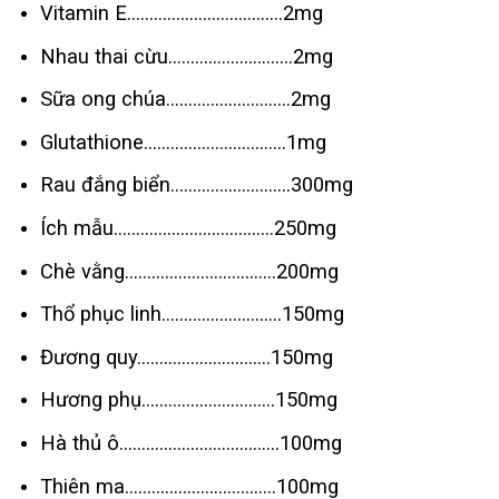
Vitamin E……………………………..2mg
Nhau thai cừu……………………….2mg
Sữa ong chúa……………………….2mg
Glutathione…………………………..1mg
Rau đắng biển………………………300mg
Ích mẫu………………………………250mg
Chè vằng…………………………….200mg
Thổ phục linh………………………150mg
Đương quy…………………………150mg
Hương phụ…………………………150mg
Hà thủ ô………………………………100mg
Thiên ma…………………………….100mg