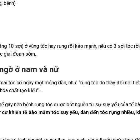
, bệnh).
ảng 10 sợi) ở vùng tóc hay rụng rồi kéo mạnh, nếu có 3 sợi tóc rời
óc giai đoạn sớm.
 ngờ ở nam và nữ
ái tóc cứ ngày một mỏng dần, như: “rụng tóc do thay đổi nội tiết 
 hóa chất tạo kiểu”…
hế gây nên bệnh rụng tóc được bắt nguồn từ sự suy yếu của tế b
y cơ khiến tế bào mầm tóc suy yếu, dẫn đến tóc rụng nhiều, 
chu kỳ kinh nguyệt, mang thai, sau sinh, dùng thuốc ngừa thai, đặ