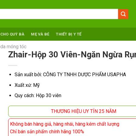
 CHO QUÝ BÀ
MẸ VÀ BÉ
THIẾT BỊ Y TẾ
, da móng tóc
Zhair-Hộp 30 Viên-Ngăn Ngừa Rụ
Sản xuất bởi: CÔNG TY TNHH DƯỢC PHẨM USAPHA
Xuất xứ: Mỹ
Quy cách: Hộp 30 viên
THƯƠNG HIỆU UY TÍN 25 NĂM
Không bán hàng giả, hàng nhái, hàng kém chất lượng
Chỉ bán sản phẩm chính hãng 100%