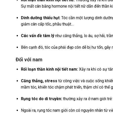
Sự mất cân bằng hormone nội tiết nữ dẫn đến thần kin
Dinh dưỡng thiếu hụt
: Tóc cần một lượng dinh dưỡng
giảm cân cấp tốc, phẫu thuật…
Các vấn đề tâm lý
như căng thẳng, lo âu, sợ hãi, t
Bên cạnh đó, tóc của phái đẹp còn dễ bị hư tổn, gãy 
Đối với nam
Rối loạn thần kinh nội tiết nam:
Xảy ra khi có sự tăn
Căng thẳng, stress
từ công việc và cuộc sống khiến 
mầm tóc, khiến tóc chậm phát triển, thậm chí có thể g
Rụng tóc do di truyền:
thường xảy ra ở nam giới trẻ 
Ngoài ra, rụng tóc nam giới còn có nguyên nhân từ vi