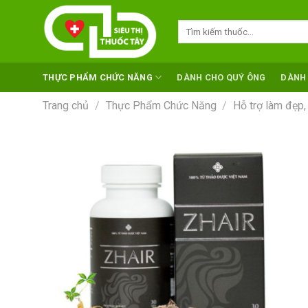
Skip
to
Tìm
kiếm:
content
THỰC PHẨM CHỨC NĂNG
DÀNH CHO QUÝ ÔNG
DÀNH
Trang chủ
/
Thực Phẩm Chức Năng
/
Hỗ trợ làm đẹp