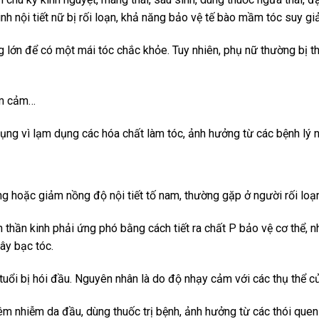
h nội tiết nữ bị rối loạn, khả năng bảo vệ tế bào mầm tóc suy gi
 lớn để có một mái tóc chắc khỏe. Tuy nhiên, phụ nữ thường bị thi
rầm cảm…
rụng vì lạm dụng các hóa chất làm tóc, ảnh hưởng từ các bệnh lý
g hoặc giảm nồng độ nội tiết tố nam, thường gặp ở người rối loạn 
thần kinh phải ứng phó bằng cách tiết ra chất P bảo vệ cơ thể, nh
ây bạc tóc.
tuổi bị hói đầu. Nguyên nhân là do độ nhạy cảm với các thụ thể c
êm nhiễm da đầu, dùng thuốc trị bệnh, ảnh hưởng từ các thói quen