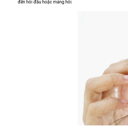
đến hói đầu hoặc mảng hói.