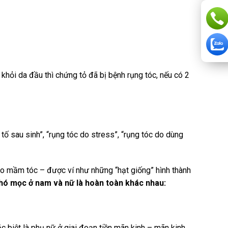
 khỏi da đầu thì chứng tỏ đã bị bệnh rụng tóc, nếu có 2
tố sau sinh”, “rụng tóc do stress”, “rụng tóc do dùng
ào mầm tóc – được ví như những “hạt giống” hình thành
khó mọc ở nam và nữ là hoàn toàn khác nhau:
c biệt là phụ nữ ở giai đoạn tiền mãn kinh – mãn kinh.