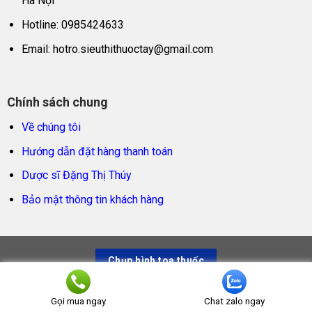
Hà Nội
Hotline: 0985424633
Email:
hotro.sieuthithuoctay@gmail.com
Chính sách chung
Về chúng tôi
Hướng dẫn đặt hàng thanh toán
Dược sĩ Đặng Thị Thúy
Bảo mật thông tin khách hàng
Chụp hình toa thuốc
Siêu thị thuốc tây – Trao sản phẩm thật, trọn niềm tin
Gọi mua ngay
Chat zalo ngay