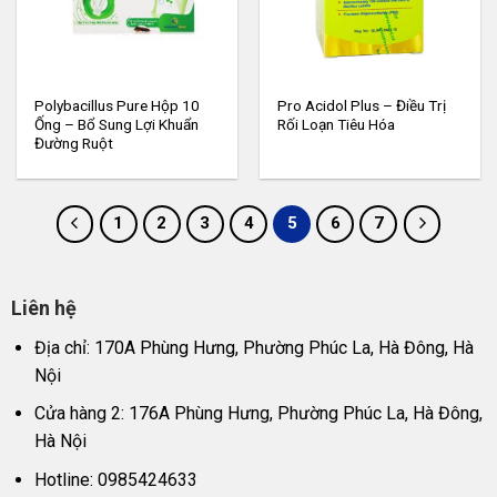
Polybacillus Pure Hộp 10
Pro Acidol Plus – Điều Trị
Ống – Bổ Sung Lợi Khuẩn
Rối Loạn Tiêu Hóa
Đường Ruột
1
2
3
4
5
6
7
Liên hệ
Địa chỉ: 170A Phùng Hưng, Phường Phúc La, Hà Đông, Hà
Nội
Cửa hàng 2: 176A Phùng Hưng, Phường Phúc La, Hà Đông,
Hà Nội
Hotline: 0985424633