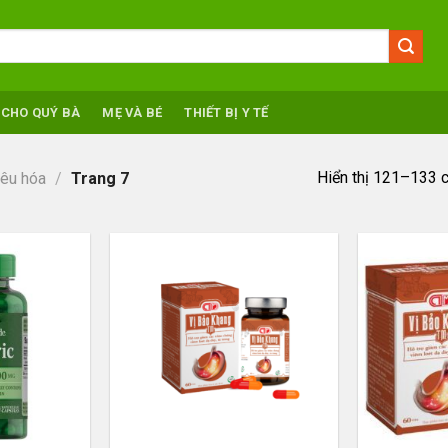
 CHO QUÝ BÀ
MẸ VÀ BÉ
THIẾT BỊ Y TẾ
Hiển thị 121–133 
iêu hóa
/
Trang 7