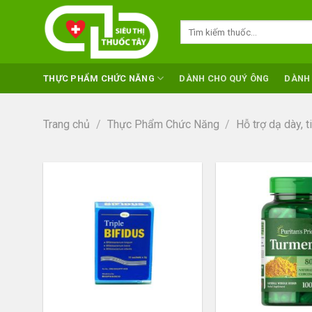
Skip
to
Tìm
kiếm:
content
THỰC PHẨM CHỨC NĂNG
DÀNH CHO QUÝ ÔNG
DÀNH
Trang chủ
/
Thực Phẩm Chức Năng
/
Hỗ trợ dạ dày, t