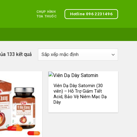
CHỤP HÌNH
Hotline 096 2231496
TOA THUỐC
của 133 kết quả
Viên Dạ Dày Satomin (30
viên) – Hỗ Trợ Giảm Tiết
Acid, Bảo Vệ Niêm Mạc Dạ
Dày