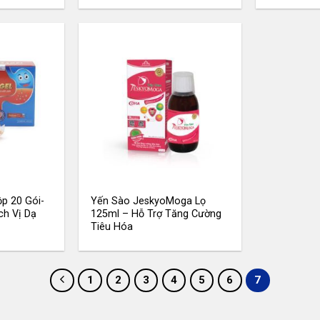
p 20 Gói-
Yến Sào JeskyoMoga Lọ
ch Vị Dạ
125ml – Hỗ Trợ Tăng Cường
Tiêu Hóa
1
2
3
4
5
6
7