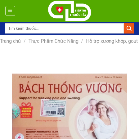
Skip
to
content
Tìm
kiếm:
Trang chủ
/
Thực Phẩm Chức Năng
/
Hỗ trợ xương khớp, gout