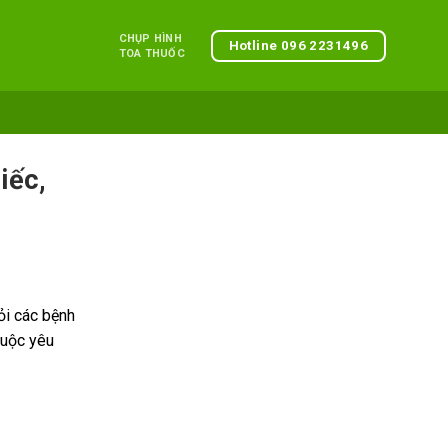
CHỤP HÌNH
Hotline 096 2231496
TOA THUỐC
iếc,
ỏi các bệnh
cuộc yêu