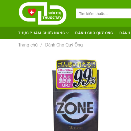
Skip
to
Tìm
kiếm:
content
THỰC PHẨM CHỨC NĂNG
DÀNH CHO QUÝ ÔNG
DÀNH
Trang chủ
/
Dành Cho Quý Ông