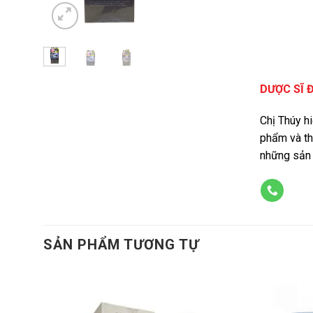
DƯỢC SĨ 
Chị Thúy h
phẩm và th
những sản 
SẢN PHẨM TƯƠNG TỰ