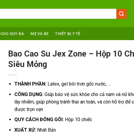
 CHO QUÝ BÀ
MẸ VÀ BÉ
THIẾT BỊ Y TẾ
Bao Cao Su Jex Zone – Hộp 10 Ch
Siêu Mỏng
THÀNH PHẦN:
Latex, gel bôi trơn gốc nước, …
CÔNG DỤNG:
Giúp bảo vệ sức khỏe cho cả nam và nữ kh
lây nhiễm, giúp phòng tránh thai an toàn, và còn hỗ trợ để 
được trọn vẹn
QUY CÁCH ĐÓNG GÓI:
Hộp 10 chiếc
XUẤT XỨ:
Nhât Bản