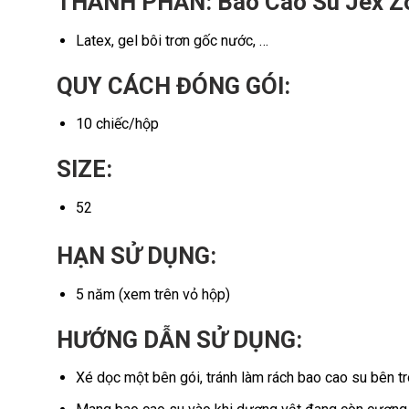
THÀNH PHẦN: Bao Cao Su Jex Z
Latex, gel bôi trơn gốc nước, …
QUY CÁCH ĐÓNG GÓI:
10 chiếc/hộp
SIZE:
52
HẠN SỬ DỤNG:
5 năm (xem trên vỏ hộp)
HƯỚNG DẪN SỬ DỤNG:
Xé dọc một bên gói, tránh làm rách bao cao su bên tr