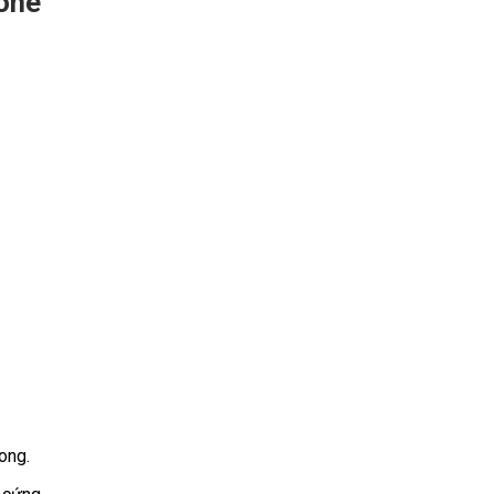
one
ong.