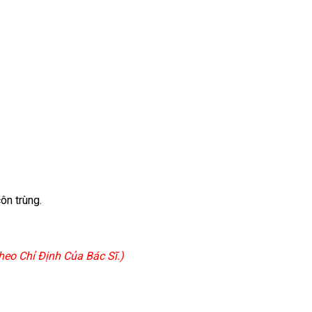
ôn trùng.
eo Chỉ Định Của Bác Sĩ.)