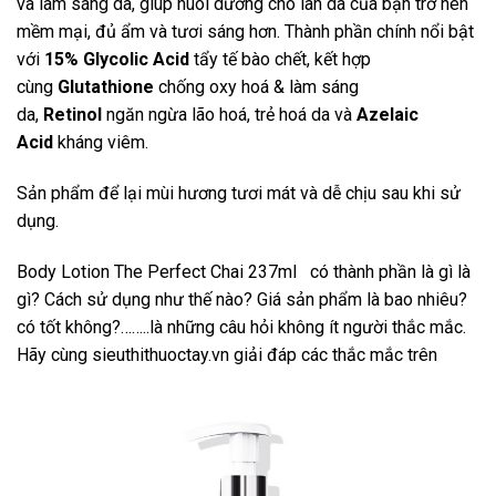
và làm sáng da, giúp nuôi dưỡng cho làn da của bạn trở nên
mềm mại, đủ ẩm và tươi sáng hơn. Thành phần chính nổi bật
với
15% Glycolic Acid
tẩy tế bào chết,
kết hợp
cùng
Glutathione
chống oxy hoá & làm sáng
da,
Retinol
ngăn ngừa lão hoá, trẻ hoá da và
Azelaic
Acid
kháng viêm.
Sản phẩm để lại mùi hương tươi mát và dễ chịu sau khi sử
dụng.
Body Lotion The Perfect Chai 237ml
có thành phần là gì là
gì? Cách sử dụng như thế nào? Giá sản phẩm là bao nhiêu?
có tốt không?……..là những câu hỏi không ít người thắc mắc.
Hãy cùng
sieuthithuoctay.vn
giải đáp các thắc mắc trên