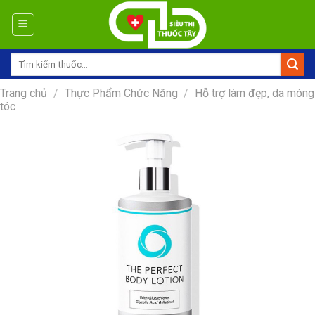
Skip
to
content
Tìm
kiếm:
Trang chủ
/
Thực Phẩm Chức Năng
/
Hỗ trợ làm đẹp, da móng
tóc