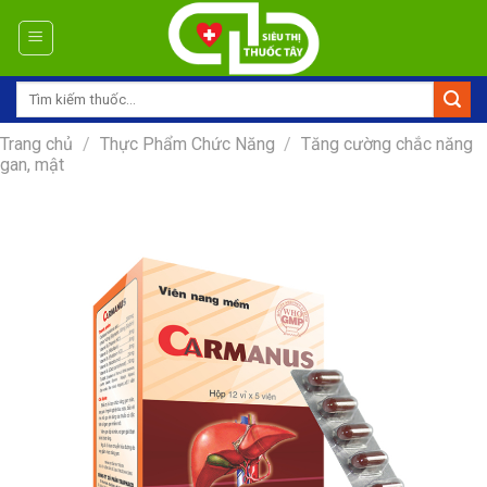
Skip
to
content
Tìm
kiếm:
Trang chủ
/
Thực Phẩm Chức Năng
/
Tăng cường chắc năng
gan, mật