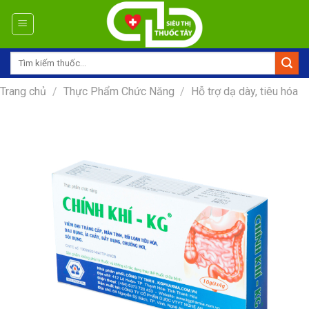
Skip
to
content
Tìm
kiếm:
Trang chủ
/
Thực Phẩm Chức Năng
/
Hỗ trợ dạ dày, tiêu hóa