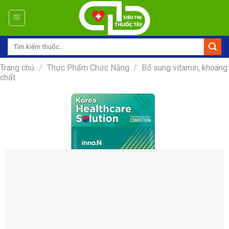
Skip
to
content
Tìm
kiếm:
Trang chủ
/
Thực Phẩm Chức Năng
/
Bổ sung vitamin, khoáng
chất