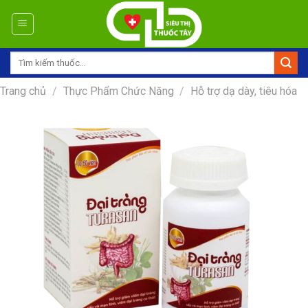
Skip
to
content
Tìm
kiếm:
Trang chủ
/
Thực Phẩm Chức Năng
/
Hỗ trợ dạ dày, tiêu hóa