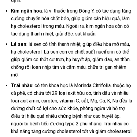
định.
Kim ngân hoa
: là vị thuốc trong Đông Y, có tác dụng tăng
cường chuyển hóa chất béo, giúp giảm cân hiệu quả, làm
hạ cholesterol trong máu. Ngoài ra, kim ngân hoa còn có
tác dụng thanh nhiệt, giải độc, sát khuẩn.
Lá sen
: lá sen có tính thanh nhiệt, giúp điều hòa mỡ máu,
hạ cholesterol. Lá sen còn có chiết xuất nuciferin có thể
giúp giảm co thắt cơ trơn, hạ huyết áp, giảm đau, an thần,
chống rối loạn nhịp tim và cầm máu, chữa trị gan nhiễm
mỡ.
Trái nhàu
: có tên khoa học là Morinda Citrifolia, thuộc họ
cà phê, có chứa tới 29 loại axit hữu cơ, tinh dầu và nhiều
loại axit amin, caroten, vitamin C, sắt, Mg, Ca, K, Na đều là
dưỡng chất có lợi cho sức khỏe, phòng ngừa và hỗ trợ
điều trị hiệu quả nhiều chứng bệnh như cao huyết áp,
người bị bệnh tiểu đường type 2 phù nhũng. Trái nhàu có
khả năng tăng cường cholesterol tốt và giảm cholesterol