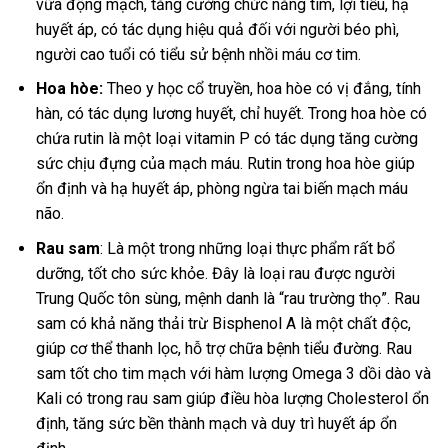
vữa động mạch, tăng cường chức năng tim, lợi tiểu, hạ
huyết áp, có tác dụng hiệu quả đối với người béo phì,
người cao tuổi có tiểu sử bệnh nhồi máu cơ tim.
Hoa hòe:
Theo y học cổ truyền, hoa hòe có vị đắng, tính
hàn, có tác dụng lương huyết, chỉ huyết. Trong hoa hòe có
chứa rutin là một loại vitamin P có tác dụng tăng cường
sức chịu đựng của mạch máu. Rutin trong hoa hòe giúp
ổn định và hạ huyết áp, phòng ngừa tai biến mạch máu
não.
Rau sam
: Là một trong những loại thực phẩm rất bổ
dưỡng, tốt cho sức khỏe. Đây là loại rau được người
Trung Quốc tôn sùng, mệnh danh là “rau trường thọ”. Rau
sam có khả năng thải trừ Bisphenol A là một chất độc,
giúp cơ thể thanh lọc, hỗ trợ chữa bệnh tiểu đường. Rau
sam tốt cho tim mạch với hàm lượng Omega 3 dồi dào và
Kali có trong rau sam giúp điều hòa lượng Cholesterol ổn
định, tăng sức bền thành mạch và duy trì huyết áp ổn