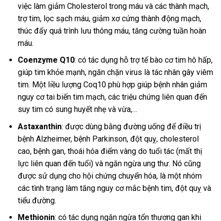
việc làm giảm Cholesterol trong máu và các thành mạch,
trợ tim, lọc sạch máu, giảm xơ cứng thành động mạch,
thúc đẩy quá trình lưu thông máu, tăng cường tuần hoàn
máu.
Coenzyme Q10
: có tác dụng hỗ trợ tế bào cơ tim hô hấp,
giúp tim khỏe mạnh, ngăn chặn virus là tác nhân gây viêm
tim. Một liều lượng Coq10 phù hợp giúp bệnh nhân giảm
nguy cơ tai biến tim mạch, các triệu chứng liên quan đến
suy tim có sung huyết nhẹ và vừa,…
Astaxanthin
: được dùng bằng đường uống để điều trị
bệnh Alzheimer, bệnh Parkinson, đột quỵ, cholesterol
cao, bệnh gan, thoái hóa điểm vàng do tuổi tác (mất thị
lực liên quan đến tuổi) và ngăn ngừa ung thư. Nó cũng
được sử dụng cho hội chứng chuyển hóa, là một nhóm
các tình trạng làm tăng nguy cơ mắc bệnh tim, đột quỵ và
tiểu đường.
Methionin
: có tác dụng ngăn ngừa tổn thương gan khi