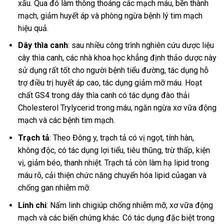
xấu. Qua đó làm thông thoáng các mạch máu, bền thành
mạch, giảm huyết áp và phòng ngừa bệnh lý tim mạch
hiệu quả.
Dây thìa canh
: sau nhiều công trình nghiên cứu dược liệu
cây thìa canh, các nhà khoa học khẳng định thảo dược này
sử dụng rất tốt cho người bệnh tiểu đường, tác dụng hỗ
trợ điều trị huyết áp cao, tác dụng giảm mỡ máu. Hoạt
chất GS4 trong dây thìa canh có tác dụng đào thải
Cholesterol Trylycerid trong máu, ngăn ngừa xơ vữa động
mạch và các bệnh tim mạch.
Trạch tả
: Theo Đông y, trạch tả có vị ngọt, tính hàn,
không độc, có tác dụng lợi tiểu, tiêu thũng, trừ thấp, kiện
vị, giảm béo, thanh nhiệt. Trạch tả còn làm hạ lipid trong
máu rõ, cải thiện chức năng chuyển hóa lipid củagan và
chống gan nhiễm mỡ.
Linh chi
: Nấm linh chigiúp chống nhiễm mỡ, xơ vữa động
mạch và các biến chứng khác. Có tác dụng đặc biệt trong