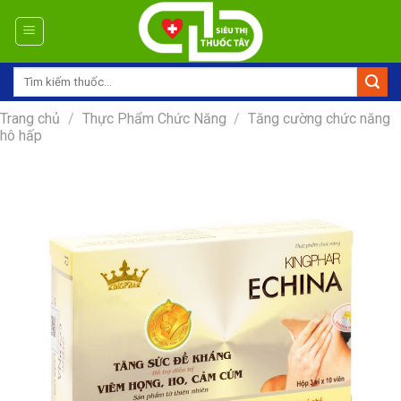
Skip
to
content
Tìm
kiếm:
Trang chủ
/
Thực Phẩm Chức Năng
/
Tăng cường chức năng
hô hấp