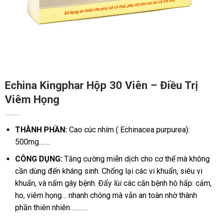
Echina Kingphar Hộp 30 Viên – Điều Trị
Viêm Họng
THÀNH PHẦN:
Cao cúc nhím ( Echinacea purpurea):
500mg…….
CÔNG DỤNG:
Tăng cường miễn dịch cho cơ thể mà không
cần dùng đến kháng sinh. Chống lại các vi khuẩn, siêu vi
khuẩn, và nấm gây bệnh. Đẩy lùi các căn bệnh hô hấp: cảm,
ho, viêm họng… nhanh chóng mà vẫn an toàn nhờ thành
phần thiên nhiên………..