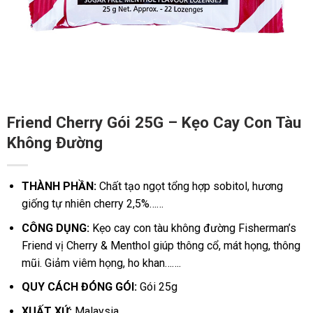
Friend Cherry Gói 25G – Kẹo Cay Con Tàu
Không Đường
THÀNH PHẦN:
Chất tạo ngọt tổng hợp sobitol, hương
giống tự nhiên cherry 2,5%……
CÔNG DỤNG:
Kẹo cay con tàu không đường Fisherman’s
Friend vị Cherry & Menthol giúp thông cổ, mát họng, thông
mũi. Giảm viêm họng, ho khan…….
QUY CÁCH ĐÓNG GÓI:
Gói 25g
XUẤT XỨ:
Malaysia