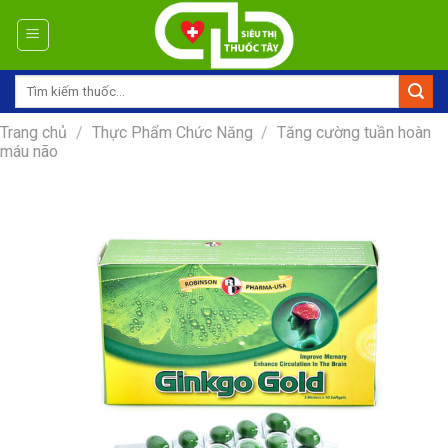
Skip
to
content
Tìm
kiếm:
Trang chủ
/
Thực Phẩm Chức Năng
/
Tăng cường tuần hoàn
máu não