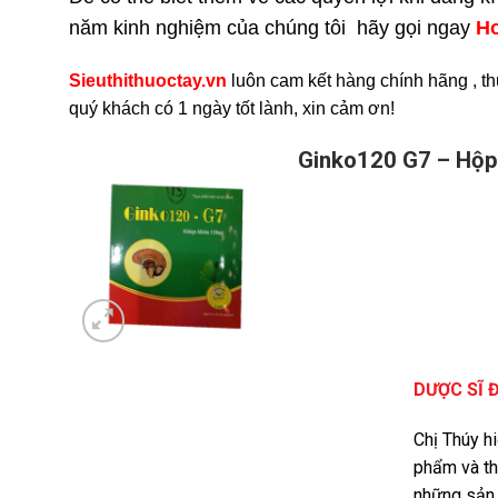
năm kinh nghiệm của chúng tôi hãy gọi ngay
H
Sieuthithuoctay.vn
luôn cam kết hàng chính hãng , th
quý khách có 1 ngày tốt lành, xin cảm ơn!
Ginko120 G7 – Hộp
DƯỢC SĨ 
Chị Thúy h
phẩm và th
những sản 