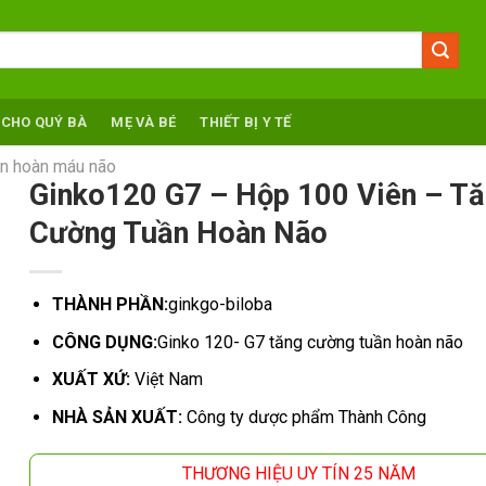
 CHO QUÝ BÀ
MẸ VÀ BÉ
THIẾT BỊ Y TẾ
n hoàn máu não
Ginko120 G7 – Hộp 100 Viên – T
Cường Tuần Hoàn Não
THÀNH PHẦN:
ginkgo-biloba
CÔNG DỤNG:
Ginko 120- G7 tăng cường tuần hoàn não
XUẤT XỨ:
Việt Nam
NHÀ SẢN XUẤT:
Công ty dược phẩm Thành Công
THƯƠNG HIỆU UY TÍN 25 NĂM