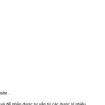
site .
vn và để nhận được tư vấn từ các dược sĩ nhiều