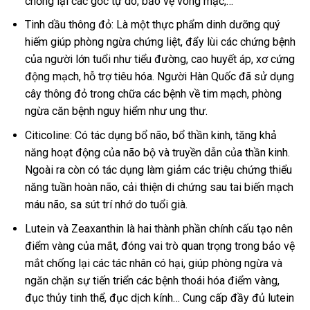
chống lại các gốc tự do, bảo vệ võng mạc,…
Tinh dầu thông đỏ: Là một thực phẩm dinh dưỡng quý
hiếm giúp phòng ngừa chứng liệt, đẩy lùi các chứng bệnh
của người lớn tuổi như tiểu đường, cao huyết áp, xơ cứng
động mạch, hỗ trợ tiêu hóa. Người Hàn Quốc đã sử dụng
cây thông đỏ trong chữa các bệnh về tim mạch, phòng
ngừa căn bệnh nguy hiểm như ung thư.
Citicoline: Có tác dụng bổ não, bổ thần kinh, tăng khả
năng hoạt động của não bộ và truyền dẫn của thần kinh.
Ngoài ra còn có tác dụng làm giảm các triệu chứng thiểu
năng tuần hoàn não, cải thiện di chứng sau tai biến mạch
máu não, sa sút trí nhớ do tuổi già.
Lutein và Zeaxanthin là hai thành phần chính cấu tạo nên
điểm vàng của mắt, đóng vai trò quan trọng trong bảo vệ
mắt chống lại các tác nhân có hại, giúp phòng ngừa và
ngăn chặn sự tiến triển các bệnh thoái hóa điểm vàng,
đục thủy tinh thể, đục dịch kính… Cung cấp đầy đủ lutein