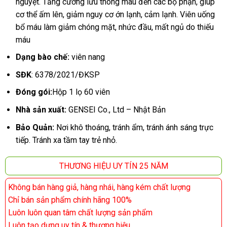
nguyệt. Tăng cường lưu thông máu đến các bộ phận, giúp
cơ thể ấm lên, giảm nguy cơ ớn lạnh, cảm lạnh. Viên uống
bổ máu làm giảm chóng mặt, nhức đầu, mất ngủ do thiếu
máu
Dạng bào chế:
viên nang
SĐK
: 6378/2021/ĐKSP
Đóng gói:
Hộp 1 lọ 60 viên
Nhà sản xuất:
GENSEI Co., Ltd – Nhật Bản
Bảo Quản:
Nơi khô thoáng, tránh ẩm, tránh ánh sáng trực
tiếp. Tránh xa tầm tay trẻ nhỏ.
THƯƠNG HIỆU UY TÍN 25 NĂM
Không bán hàng giả, hàng nhái, hàng kém chất lượng
Chỉ bán sản phẩm chính hãng 100%
Luôn luôn quan tâm chất lượng sản phẩm
Luôn tạo dựng uy tín & thương hiệu