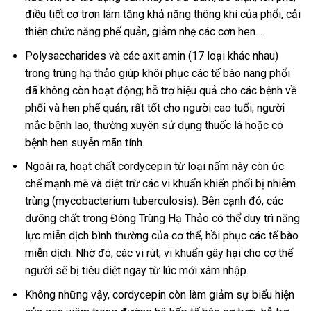
điều tiết cơ trơn làm tăng khả năng thông khí của phổi, cải
thiện chức năng phế quản, giảm nhẹ các cơn hen…
Polysaccharides và các axit amin (17 loại khác nhau)
trong trùng hạ thảo giúp khôi phục các tế bào nang phổi
đã không còn hoạt động; hỗ trợ hiệu quả cho các bệnh về
phổi và hen phế quản; rất tốt cho người cao tuổi; người
mắc bệnh lao, thường xuyên sử dụng thuốc lá hoặc có
bệnh hen suyễn mãn tính.
Ngoài ra, hoạt chất cordycepin từ loại nấm này còn ức
chế mạnh mẽ và diệt trừ các vi khuẩn khiến phổi bị nhiễm
trùng (mycobacterium tuberculosis). Bên cạnh đó, các
dưỡng chất trong Đông Trùng Hạ Thảo có thể duy trì năng
lực miễn dịch bình thường của cơ thể, hồi phục các tế bào
miễn dịch. Nhờ đó, các vi rút, vi khuẩn gây hại cho cơ thể
người sẽ bị tiêu diệt ngay từ lúc mới xâm nhập.
Không những vậy, cordycepin còn làm giảm sự biểu hiện