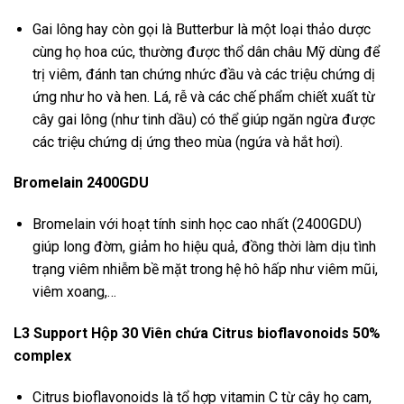
Gai lông hay còn gọi là Butterbur là một loại thảo dược
cùng họ hoa cúc, thường được thổ dân châu Mỹ dùng để
trị viêm, đánh tan chứng nhức đầu và các triệu chứng dị
ứng như ho và hen. Lá, rễ và các chế phẩm chiết xuất từ
cây gai lông (như tinh dầu) có thể giúp ngăn ngừa được
các triệu chứng dị ứng theo mùa (ngứa và hắt hơi).
Bromelain 2400GDU
Bromelain với hoạt tính sinh học cao nhất (2400GDU)
giúp long đờm, giảm ho hiệu quả, đồng thời làm dịu tình
trạng viêm nhiễm bề mặt trong hệ hô hấp như viêm mũi,
viêm xoang,…
L3 Support Hộp 30 Viên chứa Citrus bioflavonoids 50%
complex
Citrus bioflavonoids là tổ hợp vitamin C từ cây họ cam,