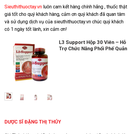
Sieuthithuoctay.vn
luôn cam kết hàng chính hãng , thuốc thật
giá tốt cho quý khách hàng, cảm ơn quý khách đã quan tâm
và sử dụng dịch vụ của sieuthithuoctay.vn chúc quý khách
có 1 ngày tốt lành, xin cảm ơn!
L3 Support Hộp 30 Viên – Hỗ
Trợ Chức Năng Phổi Phế Quản
Giá
Giá
gốc
hiện
là:
tại
500,000 ₫.
là:
480,000 ₫.
DƯỢC SĨ ĐẶNG THỊ THÚY