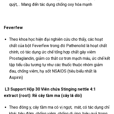
quýt,… Mang đến tác dụng chống oxy hóa mạnh
Feverfew
Theo khoa học hiện đại nghiên cứu cho thấy, các hoạt
chất của bột Feverfew trong đó Pathenolid là hoạt chất
chính, có tác dụng ức chế tổng hợp chất gây viêm
Prostaglandin, giảm co thắt cơ trơn mạch máu, ức chế kết
tập tiểu cầu tương tự như các thuốc thuộc nhóm giảm
đau, chống viêm, hạ sốt NSAIDS (tiêu biểu nhất là
Aspirin)
L3 Support Hộp 30 Viên chứa Stinging nettle 4:1
extract (root): Rễ cây tầm ma (cây lá dòi)
Theo đông y, cây tầm ma có vị ngọt, mát, có tác dụng chỉ
khái, tiêu đờm, chống viêm, chống dị ứng, hiệu quả trong