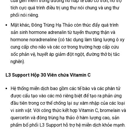
của gen viêm trong đường hô hấp tế bào cơ trơn, hỗ trợ
tích cực quá trình điều trị ung thư nói chung và ung thư
phổi nói riêng.
Mặt khác, Đông Trùng Hạ Thảo còn thúc đẩy quá trình
sản sinh hormone adrenalin từ tuyến thượng thận và
hormone noradrenaline (có tác dụng làm tăng lượng ô xy
cung cấp cho não và các cơ trong trường hợp cấp cứu
sốc phản vệ, huyết áp giảm đột ngột, đường thở bị tắc
nghẽn).
L3 Support Hộp 30 Viên chứa Vitamin C
Hệ thống miễn dịch bao gồm các tế bào và các phân tử
được cấu tạo vào các mô riêng biệt để tạo ra phản ứng
đầu tiên trong cơ thể chống lại sự xâm nhập của các loại
vi sinh vật. Với công thức kết hợp Vitamin C, bromelain và
quercetin và đông trùng hạ thảo ở hàm lượng cao, sản
phẩm bổ phổi L3 Support hỗ trợ hệ miễn dịch khỏe mạnh.