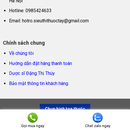
Hà Nội
Hotline: 0985424633
Email:
hotro.sieuthithuoctay@gmail.com
Chính sách chung
Về chúng tôi
Hướng dẫn đặt hàng thanh toán
Dược sĩ Đặng Thị Thúy
Bảo mật thông tin khách hàng
Chụp hình toa thuốc
Siêu thị thuốc tây – Trao sản phẩm thật, trọn niềm tin
Gọi mua ngay
Chat zalo ngay