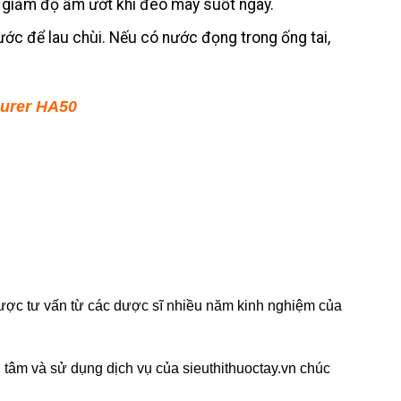
m giảm độ ẩm ướt khi đeo máy suốt ngày.
ước để lau chùi. Nếu có nước đọng trong ống tai,
eurer HA50
 được tư vấn từ các dược sĩ nhiều năm kinh nghiệm của
 tâm và sử dụng dịch vụ của sieuthithuoctay.vn chúc