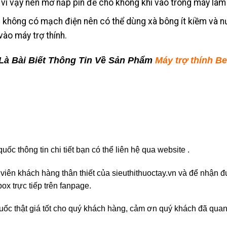
 vì vậy nên mở nắp pin để cho không khí vào trong máy là
ận không có mạch điện nên có thể dùng xà bông ít kiềm và n
vào máy trợ thính.
Là Bài Biết Thông Tin Về Sản Phẩm
Máy trợ thính B
ốc thông tin chi tiết bạn có thể liên hệ qua website .
h viên khách hàng thân thiết của sieuthithuoctay.vn và để nhận
ox trực tiếp trên fanpage.
uốc thật giá tốt cho quý khách hàng, cảm ơn quý khách đã quan