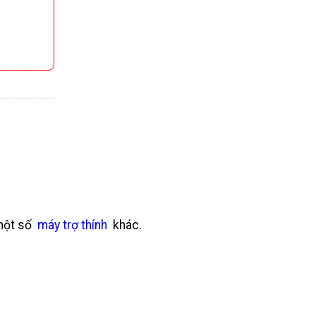
 một số
máy trợ thính
khác.