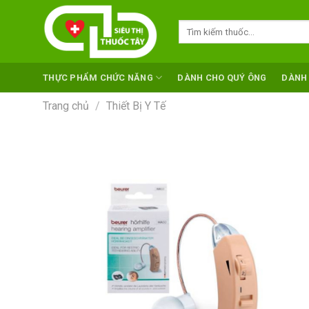
Skip
to
Tìm
kiếm:
content
THỰC PHẨM CHỨC NĂNG
DÀNH CHO QUÝ ÔNG
DÀNH
Trang chủ
/
Thiết Bị Y Tế