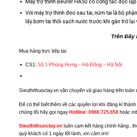
Máy trợ thính Beurer HA50 có công tắc độc lập
Với máy trợ thính đeo sau tai, núm tai là bộ ph
lấy bơm tai thổi sạch nước trước khi gắn trở lại 
Trên Đây 
Mua hàng trực tiếp tại:
CS1:
Số 1 Phùng Hưng – Hà Đông – Hà Nội
Sieuthithuoctay.vn vận chuyển và giao hàng trên toàn qu
Để có thể biết thêm về các quyền lợi khi đăng kí thàn
chúng tôi hãy gọi ngay
H
otline:
0966.725.658
hoặc inb
Sieuthithuoctay.vn
luôn cam kết hàng chính hãng , th
quý khách có 1 ngày tốt lành, xin cảm ơn!