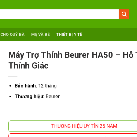
 CHO QUÝ BÀ
MẸ VÀ BÉ
THIẾT BỊ Y TẾ
Máy Trợ Thính Beurer HA50 – Hỗ 
Thính Giác
Bảo hành:
12 tháng
Thương hiệu:
Beurer
THƯƠNG HIỆU UY TÍN 25 NĂM